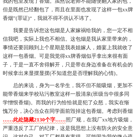
我的包里发现了香烟。虽然说老师不能随便翻人家的包，
但是既然已经翻包了，而且在里面也发现了这样一包xx牌
香烟”(罪证)“，我就不得不供认不讳了。
我要是告诉您这包烟是人家嫁祸给我的，您一定不相
信我吧，实际上我也不相信。这包烟是我从家里带来的，
事情还要回顾到上个星期是我表姐嫁人，婚宴上我就收了
这样一包香烟。可是我觉得xx牌香烟似乎拿出来很有面
子，于是一直不舍得解开，只是带在身边准备在有机会的
时候拿出来显摆显摆(不知道您是否理解我的心情)。
总的来说，身为一名学生，我不但不能吸烟，更加不
能带香烟来学校玷污教室这样一股清泉(班级当中很多同
学憎恨香烟)。而我的行为恰恰就是犯了众怒，我实在惭
愧万分，决心当众在同学面前毁掉这包香烟。考虑到香烟
……此处隐藏2130个字……
照厂规，在我厂xx地方吸烟，
严重违反了工厂的纪律，这是我思想上没有防火的安全意
识，这对自己、对工厂都是有害得，可能因为我的微小疏