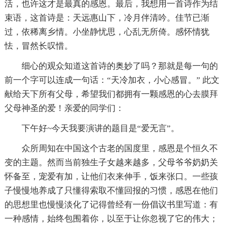
活，也许这才是最真的感恩。最后，我想用一首诗作为结
束语，这首诗是：天远惠山下，冷月伴清吟。佳节已渐
过，依稀离乡情。小坐静忧思，心乱无所倚。感怀情犹
怯，冒然长叹惜。
细心的观众知道这首诗的奥妙了吗？那就是每一句的
前一个字可以连成一句话：“天冷加衣，小心感冒。” 此文
献给天下所有父母，希望我们都拥有一颗感恩的心去膜拜
父母神圣的爱！亲爱的同学们：
下午好~今天我要演讲的题目是“爱无言”。
众所周知在中国这个古老的国度里，感恩是个恒久不
变的主题。然而当前独生子女越来越多，父母爷爷奶奶关
怀备至，宠爱有加，让他们衣来伸手，饭来张口。一些孩
子慢慢地养成了只懂得索取不懂回报的习惯，感恩在他们
的思想里也慢慢淡化了记得曾经有一份倡议书里写道：有
一种感情，始终包围着你，以至于让你忽视了它的伟大；