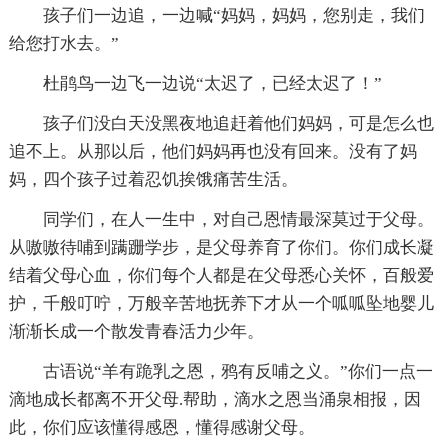
孩子们一边追，一边喊“妈妈，妈妈，您别走，我们
给您打水去。”
杜鹃鸟一边飞一边说“太迟了，已经太迟了！”
孩子们没白天没黑夜地追赶着他们妈妈，可是怎么也
追不上。从那以后，他们妈妈再也没有回来。没有了妈
妈，四个孩子过着忍饥挨饿痛苦生活。
同学们，在人一生中，对自己恩情最深莫过于父母。
从嗷嗷待哺到蹒跚学步，是父母养育了你们。你们成长凝
结着父母心血，你们每个人都是在父母悉心关怀，百般爱
护，千般叮咛，万般辛苦地抚养下才从一个呱呱坠地婴儿
渐渐长成一个散发青春活力少年。
古语说“羊有跪乳之恩，鸦有反哺之义。”你们一点一
滴地成长都离不开父母.帮助，滴水之恩当涌泉相报，因
此，你们应该懂得感恩，懂得感谢父母。