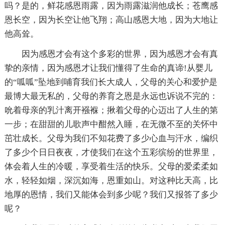
吗？是的，鲜花感恩雨露，因为雨露滋润他成长；苍鹰感
恩长空，因为长空让他飞翔；高山感恩大地，因为大地让
他高耸。
因为感恩才会有这个多彩的世界，因为感恩才会有真
挚的亲情，因为感恩才让我们懂得了生命的真谛!从婴儿
的“呱呱”坠地到哺育我们长大成人，父母的关心和爱护是
最博大最无私的，父母的养育之恩是永远也诉说不完的：
吮着母亲的乳汁离开襁褓；揪着父母的心迈出了人生的第
一步；在甜甜的儿歌声中酣然入睡，在无微不至的关怀中
茁壮成长。父母为我们不知花费了多少心血与汗水，编织
了多少个日日夜夜，才使我们在这个五彩缤纷的世界里，
体会着人生的冷暖，享受着生活的快乐。父母的爱柔柔如
水，轻轻如烟，深沉如海，恩重如山。对这种比天高，比
地厚的恩情，我们又能体会到多少呢？我们又报答了多少
呢？