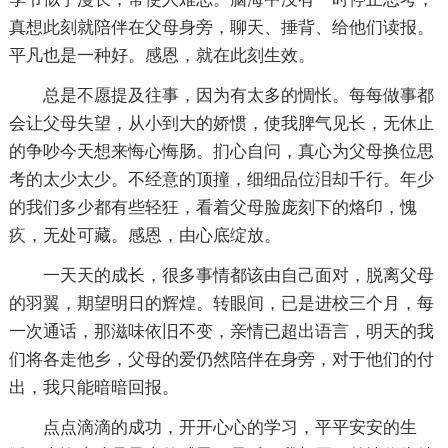
真想此刻就陪伴在父母身旁，聊天、捶背、给他们读报。
平凡也是一种好。感恩，就在此刻生效。
总是不愿提及往事，因为有太多的惆怅。每每做事都
会让父母失望，从小到大的娇惯，使我脾气见长，无休止
的争吵今天想来悔心悔肠。扪心自问，真心为父母换位思
考的太少太少。不经意的顶撞，细细品位泪却千行。年少
的我们多少都有些轻狂，看着父母脸庞刻下的烙印，愧
疚，无处可藏。感恩，由心底绽放。
一天天的成长，很多事情都该由自己面对，脱离父母
的羽翼，期望明日的辉煌。转眼间，已是进校三个月，每
一次通话，那滋味依旧不变，亲情已超出语言，明天的我
们将各走他乡，父母的爱仍然陪伴在身旁，对于他们的付
出，我只能暗暗回报。
点点滴滴的成功，开开心心的学习，平平安安的生