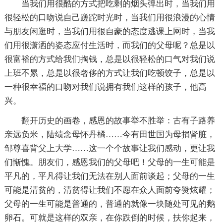
当我们用很酷的方式把吃剩的烟头弹出时，当我们用
很轻松的口吻说自己蹉跎时光时，当我们用很浪漫的心情
与朋友闲逛时，当我们用很自豪的态度逃课上网时，当我
们用很潇洒的姿态应付生活时，而我们的父母呢？总是以
很富裕的方式给我们掏钱，总是以很轻松的口气对我们说
上班不累，总是以很奢侈的方式让我们吃顿饺子，总是以
一种很幸福的口吻对我们说拥有我们这样的孩子，他高
兴。
翻开历史的画卷，感恩的故事举不胜举：古有子路养
亲远负米，陆绩念母怀丹橘……今有田世国为母捐肾脏，
邹尊喜背父上大学……这一个个故事让我们感动，更让我
们惭愧。朋友们，感恩我们的父母吧！父母的一生可能是
平凡的，平凡得让我们无法在别人面前谈起；父母的一生
可能是清贫的，清贫得让我们不愿在众人面前夸赞炫耀；
父母的一生可能是普通的，普通的就像一块随处可见的鹅
卵石。可就是这样的双亲，在你跌倒的时候，扶你起来，