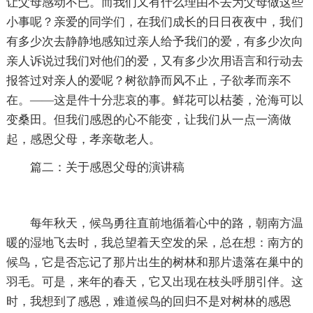
让父母感动不已。而我们又有什么理由不去为父母做这些
小事呢？亲爱的同学们，在我们成长的日日夜夜中，我们
有多少次去静静地感知过亲人给予我们的爱，有多少次向
亲人诉说过我们对他们的爱，又有多少次用语言和行动去
报答过对亲人的爱呢？树欲静而风不止，子欲孝而亲不
在。——这是件十分悲哀的事。鲜花可以枯萎，沧海可以
变桑田。但我们感恩的心不能变，让我们从一点一滴做
起，感恩父母，孝亲敬老人。
篇二：关于感恩父母的演讲稿
每年秋天，候鸟勇往直前地循着心中的路，朝南方温
暖的湿地飞去时，我总望着天空发的呆，总在想：南方的
候鸟，它是否忘记了那片出生的树林和那片遗落在巢中的
羽毛。可是，来年的春天，它又出现在枝头呼朋引伴。这
时，我想到了感恩，难道候鸟的回归不是对树林的感恩