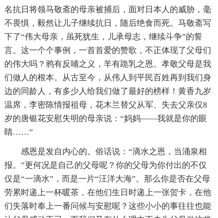
名抗日将领马敬斋的母亲被捕后，面对日本人的威胁，毫
不畏惧，毅然让儿子继续抗日，随后绝食而死。马敬斋写
下了“伟大母亲，虽死犹生，儿承母志，继续斗争”的誓
言。这一个个事例，一首首爱的赞歌，不正体现了父母们
的伟大吗？鸦有反哺之义，羊有跪乳之恩。孝敬父母是我
们做人的根本。从古至今，从伟人到平民百姓再到我们身
边的同龄人，有多少人给我们做了最好的榜样！黄香九岁
温席，李密陈情报祖母，花木兰替父从军、失去父亲仅8
岁的唐银花安慰失明的母亲说：“妈妈——我就是你的眼
睛……”
感恩是发自内心的。俗话说：“滴水之恩，当涌泉相
报。”更何况是自己的父母呢？你的父母为你付出的不仅
仅是“一滴水”，而是一片“汪洋大海”。那么你是否在父母
劳累时递上一杯暖茶，在他们生日时递上一张贺卡，在他
们失落时奉上一番问候与安慰呢？这些小小的事往往也能