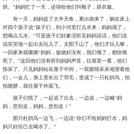
烘。”妈妈忙了一天，还得给他们抖靴子，烘衣服。
有一天，妈妈捉了大半天鱼，累出病来了，躺在床上
对四个孩子说“孩子们，到小河里打点水来，妈妈渴了，
想喝点儿水。”可是孩子们好象没听见妈妈说话，他们说
说笑笑地一起出去玩儿了。太阳下山了，他们才玩儿够，
一回家来就嚷嚷“妈妈，饭烧好没有，我们饿了，都快饿
死了。”这回他们没有听到妈妈声音，往屋里一看，他们
惊呆了。只见妈妈站在屋子中间，一双眼睛呆呆地望着他
们，一会儿，身上竟长出了羽毛，变成了一只杜鹃鸟，拍
拍翅膀，就往屋子外面飞。
孩子们慌了，一起追了出去，一边追，一边喊“妈
妈，您别走，妈妈，您别走！”
那只杜鹃鸟一边飞，一边说“你们不给妈妈打水，妈
妈只好自己去喝水了。”