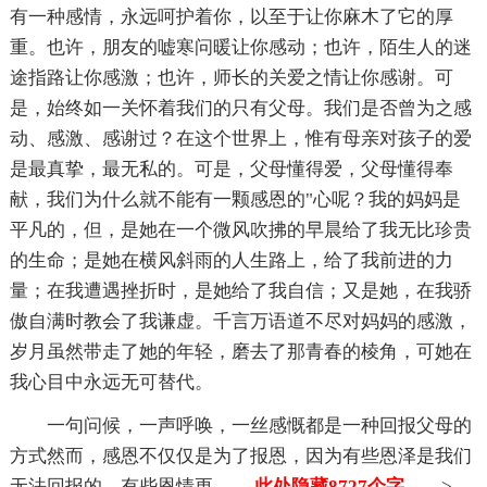
有一种感情，永远呵护着你，以至于让你麻木了它的厚
重。也许，朋友的嘘寒问暖让你感动；也许，陌生人的迷
途指路让你感激；也许，师长的关爱之情让你感谢。可
是，始终如一关怀着我们的只有父母。我们是否曾为之感
动、感激、感谢过？在这个世界上，惟有母亲对孩子的爱
是最真挚，最无私的。可是，父母懂得爱，父母懂得奉
献，我们为什么就不能有一颗感恩的"心呢？我的妈妈是
平凡的，但，是她在一个微风吹拂的早晨给了我无比珍贵
的生命；是她在横风斜雨的人生路上，给了我前进的力
量；在我遭遇挫折时，是她给了我自信；又是她，在我骄
傲自满时教会了我谦虚。千言万语道不尽对妈妈的感激，
岁月虽然带走了她的年轻，磨去了那青春的棱角，可她在
我心目中永远无可替代。
一句问候，一声呼唤，一丝感慨都是一种回报父母的
方式然而，感恩不仅仅是为了报恩，因为有些恩泽是我们
无法回报的，有些恩情更
……此处隐藏8727个字……
>