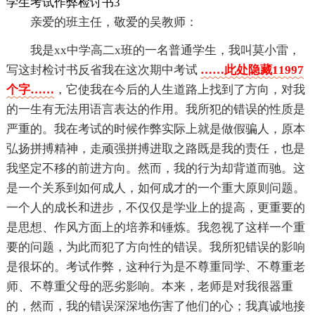
学生考试作弊检讨书3
亲爱的班主任，敬爱的吴教师：
我是xx中学高二x班的一名普通学生，我叫莫小雷，
写这封检讨书反省我在这次期中考试
……此处隐藏11997
个字……
，它使我在今后的人生道路上找到了方向，对我
的一生有无法用语言表达的作用。我所犯的错误的性质是
严重的。我在考试的时候作弊实际上就是做假骗人，原本
弘扬拼搏精神，走顽强拼搏进取之路既是我的责任，也是
我坚定不移的前进方向。然而，我的行为却背道而驰。这
是一个关系到如何成人，如何成才的一个重大原则问题。
一个人的成长和进步，不仅仅是学业上的提高，更重要的
是思想、作风方面上的培养和锤炼。我忽视了这样一个重
要的问题，为此而犯了方向性的错误。我所犯错误的影响
是很坏的。考试作弊，这种行为是不尊重同学、不尊重老
师、不尊重父母的恶劣影响。本来，老师是对我很器重
的，然而，我的错误深深地伤害了他们的心；我真诚地接