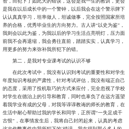
智，而犯下了如此大的错误，这会是我一生的教训，更会
是我在以后成长中的一个警钟，以后我会在这个警示牌下
认认真真学习，坦率做人，坦诚做事，完全按照国家所培
养的合格，优秀毕业生的方向努力。古人讲“以史为鉴”，
我则会以此为鉴，为我以后的学习生活点亮明灯，压力面
前我不会再退缩，我会勇往直前，踏踏实实，认真学习，
用更多的努力来弥补我所犯下的错。
第二，是我对专业课考试的认识不够
在此次考试中，我没有认识到考试的重要性和对学生
年度知识考核的严肃性，针对考试评估，我没有端正自己
的态度，采用了投机取巧的方式来应付，完全忽视了学校
对学生在德治上的引导和教育，同时也辜负了在远方遥望
着我学业有成的父母，对我等谆谆教诲的师长的教育，在
生活中耐心帮助过我的学长和同学，正所谓“一失足成千
古恨”，在事情发生后，我将自己封闭起来，认真的考虑
这次作弊事件中我所犯下的`错误，我在得到那么多人的