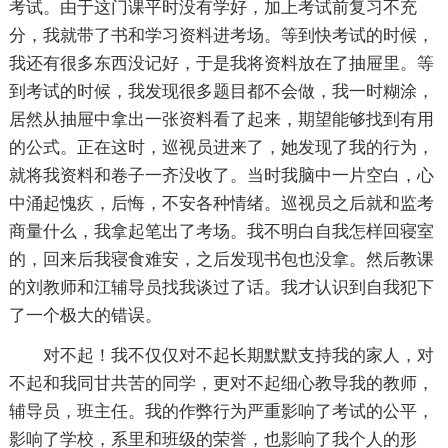
考试。由于这门课平时没有学好，加上考试前复习不充
分，我就带了书和学习资料进考场。等到快考试的时候，
我还有很多东西没记好，于是我将资料放在了抽屉里。等
到考试的时候，我发现很多题目都不会做，我一时糊涂，
居然从抽屉中拿出一张资料看了起来，期望能够找到有用
的公式。正在这时，巡视员进来了，她发现了我的行为，
就将我资料和卷子一齐没收了。当时我脑中一片空白，心
中涌起愧疚，后悔，不安各种情绪。巡视员之后就和监考
商量什么，我拿起笔出了考场。我不明白自我怎样回寝室
的，回来后我寝食难安，之后发现书包也没拿。然后教课
的刘教师和江辅导员找我谈过了话。我才认识到自我犯下
了一个极大的错误。
对不起！我不仅仅对不起长期默默支持我的家人，对
不起和我同甘共苦的同学，更对不起细心教导我的教师，
辅导员，班主任。我的作弊行为严重影响了考试的公平，
影响了学校，系里和班级的荣誉，也影响了我个人的形