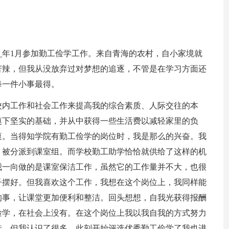
0__年1月参加勤工俭学工作。来自青海的农村，自小家境就
苦辣，但我从没放弃过对梦想的追逐，不管是在学习方面还
每一件小事最得。
校内工作和社会工作来提高我的综合素质、人际交往的本
奠下坚实的基础，并从中获得一些生活费以减轻家里的负
衷。当得知学院有勤工俭学的岗位时，我是那么的兴奋。我
，被分派到课室组。而学校勤工助学恰恰就供给了这样的机
我一向做的是课室保洁工作，虽然它的工作量并不大，也很
子摆好。但我喜欢这个工作，我想在这个岗位上，我同样能
的事，让课堂更加便利和整洁。回头想想，自我光获得报酬
俭学，在社会上没有。在这个岗位上我以我自我的方式努力
选，但我认识了很多。此刻开始评选优秀勤工俭学了我也进