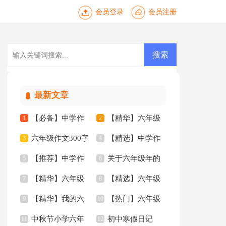
会员登录
会员注册
最新文章
【必备】中学作
【精华】六年级
1
2
六年级作文300字
【精选】中学作
文锦集六篇
3
作文300字汇总6篇
4
【推荐】中学作
关于六年级年的
汇总8篇
5
文汇总8篇
6
【精华】六年级
【精选】六年级
文汇总八篇
7
作文300字8篇
8
【精华】我的六
【热门】六年级
的作文300字集合9篇
9
的作文300字三篇
10
中秋节小学六年
初中寒假日记
年级小学作文3篇
11
年的作文300字3篇
12