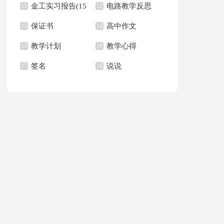
金工实习报告(15
电路教学反思
11
学反思
12
保证书
高中作文
篇)
13
14
教学计划
教学心得
15
16
签名
说说
17
18