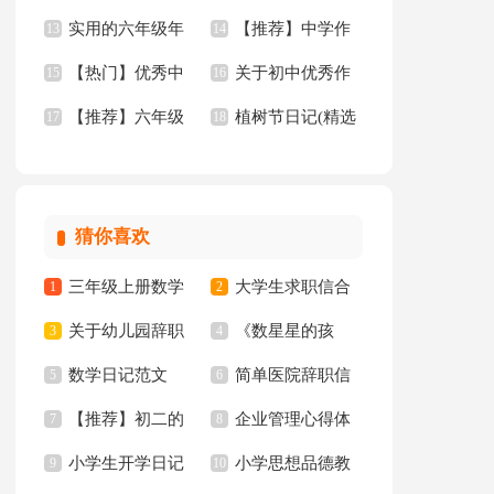
实用的六年级年
【推荐】中学作
级作文
13
【热】
14
【热门】优秀中
关于初中优秀作
的作文300字6篇
15
文3篇
16
【推荐】六年级
植树节日记(精选
学作文九篇
17
文汇编10篇
18
年的作文300字8篇
15篇)
猜你喜欢
三年级上册数学
大学生求职信合
1
2
关于幼儿园辞职
《数星星的孩
教学计划3篇
3
集八篇
4
数学日记范文
简单医院辞职信
信
5
子》教学反思
6
【推荐】初二的
企业管理心得体
7
8
小学生开学日记
小学思想品德教
我的作文集锦8篇
9
会
10