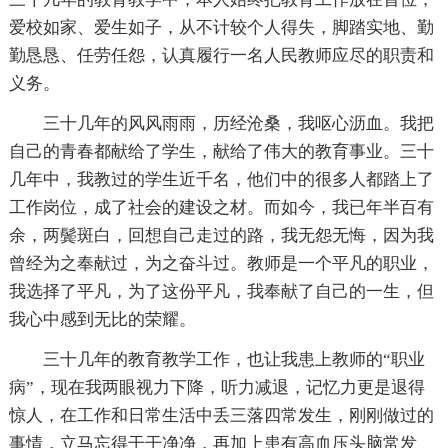
爱校如家、爱生如子，从不计较个人得失，脚踏实地、勤
勤恳恳、任劳任怨，认真履行一名人民教师应尽的职责和
义务。
三十几年的风风雨雨，历经沧桑，我呕心沥血。我把
自己的青春都献给了学生，献给了伟大的教育事业。三十
几年中，我教过的学生近千名，他们中的很多人都踏上了
工作岗位，成了社会的建设之材。而如今，我已年半百有
余，两鬓斑白，回想自己走过的路，我无怨无悔，因为我
曾经为之奉献过，为之奋斗过。教师是一个平凡的职业，
我选择了平凡，为了这份平凡，我奉献了自己的一生，但
我心中感到无比的荣耀。
三十几年的教育教学工作，也让我患上教师的“职业
病”，现在我两眼视力下降，听力减退，记忆力更是退得
惊人，在工作和日常生活中丢三落四常发生，刚刚做过的
事情，立马忘得干干净净，再加上患有高血压头脑常发