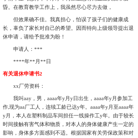
昏。在教育教学工作上，我虽然尽心尽力去做，
但效果确不佳。我真担心，怕误了孩子们的健康成
长，辜负了家长对自己的希望。因而特向上级领导提出退
休申请，请给予批准为盼！
申请人：***
****年**月**日
有关退休申请书2
xx厂劳资科：
我叫aay，男，aaaa年y月y日出生，aaaa年y月参加工
作,现为aa厂工人，连续工龄已达y年。aaaa年y月至aaaa年
y月，本人在塑料制品车间担任一线操作工y年。由于较长
时间接触有害气体和物质，对本人的身体健康产生一定的
影响，身体多方面感到不适。根据国家有关劳保政策和对