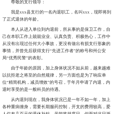
尊敬的支行领导：
我是xxx县支行的一名内退职工，名叫xxx，现即将到
了正式退休的年龄。
本人从进入单位到内退前，所从事的是保卫工作，自
己在本职工作上兢兢业业、认真负责、积极热心，工作中
从没有出现过任何大小事故，更没有做出有损支行形象的
事情，并曾先后获得支行“先进工作者”的称号和州公安
局“优秀民警”的表彰。
由于年龄的原因，加上身体状况不如从前，越来越难
以抗拒老之将至的自然规律，另一方面也是为了响应单
位“精简机构，减员增效”的号召，于年月申请了内退，内
退时享受的是一般科员的待遇。
从内退到现在，我身体状况已是一年不如一年，加上
各种重病缠身，需要长期服药控制，开支的费用较高，爱
人仅有几百元的退休补贴，虽能将就度日，但面对这日渐