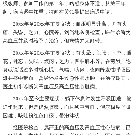
级教师。参加工作的第二年，略感身体不适，从第三年
起，病情逐年加重，特向有关领导提出病退申请。
20xx年至20xx年主要症状：血压明显升高，并有头
痛、头昏、乏力、心慌等。到当地医院检查，医生诊断为
高血压并及时给予了治疗，但病情并无好转。
20xx年至20xx年主要症状：有头晕，头胀，耳鸣，眼
花，健忘，失眠，烦闷，乏力，四肢麻木等。在劳累、饱
食或说话过多时感心慌、气喘、咳嗽，夜间阵发性呼吸困
难并痰中带血，曾经还发生过急性肺水肿。在治疗期间，
医生初步诊断为高血压及高血压性心脏病。
20xx年至今主要症状：躺下休息时发生呼吸困难，被
迫坐起来，但是仍然咳嗽，而且痰中带血，偶尔极度呼吸
困难，咳吐粉红色口痰，带泡沫状
经医院检查，属严重的高血压及高血压性心脏病，已