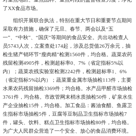
了XX食品市场。
组织开展联合执法，特别在重大节日和重要节点期间
采取有力措施，确保了元旦、春节、两会以及“五
一”、“中秋”、“国庆”等期间的食品安全。共出动检查人
员5743人次，立案查处174起，涉及总货值26万余元，抽
检生猪产销环节“瘦肉精”检测1560件，均合格。蔬菜农药
残留检测4905件，检测超标率0、7%（省定指标5%以
内）；蔬菜农残实验室检测2242件，检测超标率1、6%
（省定指标5%以内）；蔬菜重金属市场抽检113件，主要
水果农药残留抽检3369件；均合格。水产品甲醛市场抽检
3761件，均合格。市政管网末梢水质抽检50件，矿泉水生
产企业抽检15件，均合格。加工食品：酱油食醋、鱼露卫
生指标市场抽检5件，豆腐等豆制品卫生指标市场抽检7
件，罐头、饮料、糕点卫生指标市场抽检80件，均合格。
为广大人民群众营造了一个安全、放心的食品消费环境。