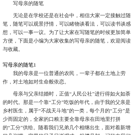
写母亲的随笔
无论是在学校还是在社会中，相信大家一定接触过随
笔，随笔可以观景抒情，可以睹物谈看法，可以读书谈感
想，可以一事一议。为了让大家在写随笔的时候更加简单
方便，下面是小编为大家收集的写母亲的随笔，欢迎阅读
与收藏。
写母亲的随笔1
我的母亲是一位普通的农民，一辈子都在土地上劳
作，对土地如对生命般依恋。
母亲与父亲结婚时，正值“人民公社”进行得如火如荼
的时代。那是一个靠“工分”吃饭的年代，由于我的父亲是
乡村医生，属于“不战天斗地”的一类，每个月的“工分”是
少而固定的，全家的口粮主要全靠母亲在田地里打拼
的“工分”供给。随着我们兄弟几个相继出生，面对着新增