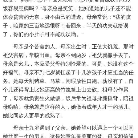
饭容易患病吗？”母亲总是笑笑，她知道她的儿子还不能
体会贫苦的无奈，身不由己的遭逢。母亲常说：“我的孩
子，咱家的三亩地远很呀！若回来，半天的功夫就给误
了，你们的小肚子可不能耽误哟。”
母亲是个苦命的人。母亲出生时，正值大饥荒。那时
祖父害病，常咳出血。母亲不到两岁，祖父就撒手去了。
母亲是幺儿，本应受父母特别怜爱的。可是，她没有这个
好福气。母亲不到七岁就扛起了十几岁孩子才应担当的任
务。她每天割猪草、马草，闲暇放牲口跑。薪没有了，自
个儿还得背上比她还高的竹篾筐上山去砍。祖母劳作累
了，母亲就负责生火做饭，饭后常为祖母揉腿捶背，陪祖
母唠嗑。母亲就是这样的人，她做着成年人才干的活儿。
她比同龄人更早的成熟了。
母亲十九岁遇到了父亲。她希望可以遇上一个可以同
她共度一生的男人。这是她童年最美丽的梦。母亲相信缘