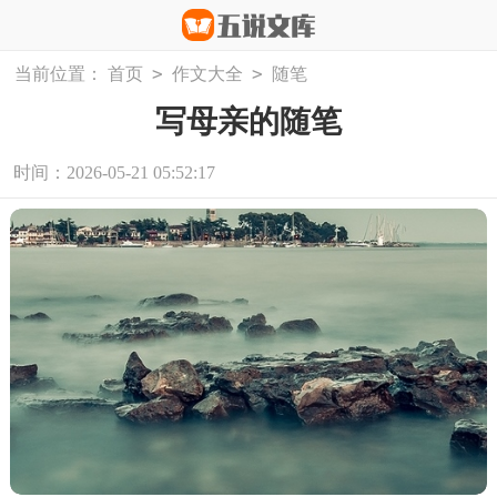
>
>
当前位置：
首页
作文大全
随笔
写母亲的随笔
时间：2026-05-21 05:52:17