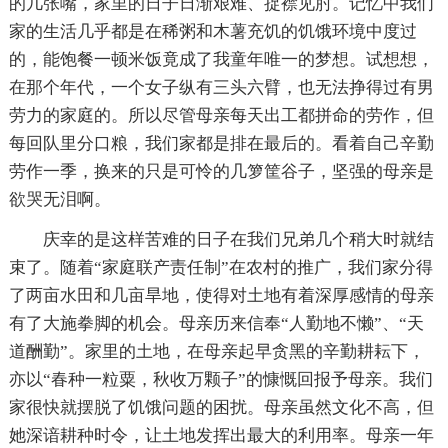
的几张嘴，家里的日子日渐艰难、捉襟见肘。记忆中我们
家的生活几乎都是在稀粥和木薯充饥的饥饿环境中度过
的，能饱餐一顿米饭竟成了我童年唯一的梦想。试想想，
在那个年代，一个女子纵有三头六臂，也无法挣得过有男
劳力的家庭的。所以尽管母亲每天出工都拼命的劳作，但
每回队里分口粮，我们家都是排在最后的。看着自己辛勤
劳作一季，换来的只是可怜的几箩筐谷子，坚强的母亲是
欲哭无泪啊。
庆幸的是这样苦难的日子在我们兄弟几个稍大时就结
束了。随着“家庭联产责任制”在农村的推广，我们家分得
了两亩水田和几亩旱地，使得对土地有着深厚感情的母亲
有了大施拳脚的机会。母亲历来信奉“人勤地不懒”、“天
道酬勤”。家里的土地，在母亲起早贪黑的辛勤耕耘下，
亦以“春种一粒粟，秋收万颗子”的慷慨回报予母亲。我们
家很快就摆脱了饥饿问题的困扰。母亲虽然文化不高，但
她深谙耕种时令，让土地发挥出最大的利用率。母亲一年