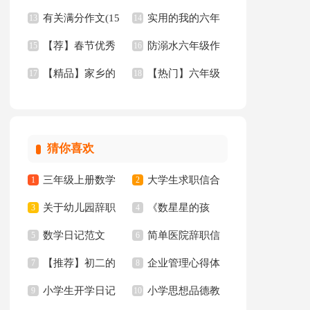
有关满分作文(15
实用的我的六年
秀作文
13
15篇
14
【荐】春节优秀
防溺水六年级作
篇)
15
级小学作文10篇
16
【精品】家乡的
【热门】六年级
作文
17
文
18
河三年级的作文300
作文300字汇编8篇
字四篇
猜你喜欢
三年级上册数学
大学生求职信合
1
2
关于幼儿园辞职
《数星星的孩
教学计划3篇
3
集八篇
4
数学日记范文
简单医院辞职信
信
5
子》教学反思
6
【推荐】初二的
企业管理心得体
7
8
小学生开学日记
小学思想品德教
我的作文集锦8篇
9
会
10