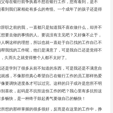
的父母在银行前争执着不想在银行工作，您有看到，是不
能看到我们家相处有多么的奇怪。一个成年了的孩子还是得
你辞职之前的我，一直都只是知道我不喜欢做什么，却并不
正想要去做的事情的人。要说没有主见吧？又好像不止于，
持人啊这样的理想，所以也就一直处于自己找的工作自己不
妈帮我找的工作呢，他们是满意了，可是我自己还是觉得不
中，久而久之就变得整个人都不太好了。
我还是学到了很多从前不知道的东西，可是我还是不满意自
成就感，不像那些真心希望自己在银行工作的员工那样热爱
好像要调快进度条才可以过完。这样的日子或许是您所不明
特别喜欢，起码是不抗拒这份工作的吧？我心里有多抗拒这
有多畅快，是一种终于鼓起勇气要做自己的畅快！
您所想的那样掌握的很多很好，反而是在这里的工作中，挣