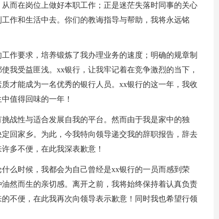
，从而在岗位上做好本职工作；正是迷茫失落时同事的关心
到工作和生活中去。你们的教诲指导与帮助，我将永远铭
的工作要求，培养锻炼了我办理业务的速度；明确的规章制
使我受益匪浅。xx银行，让我牢记着在竞争激烈的当下，
质才能成为一名优秀的银行人员。xx银行的这一年，我收
生中值得回味的一年！
有挑战性与适合发展自我的平台。然而由于我是家中的独
决定回家乡。为此，今我特向领导递交我的辞职报告，辞去
来许多不便，在此我深表歉意！
论什么时候，我都会为自己曾经是xx银行的一员而感到荣
种油然而生的亲切感。离开之前，我将始终保持着认真负责
来的不便，在此我再次向领导表示歉意！同时我也希望行领