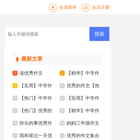
会员登录
会员注册
最新文章
读优秀作文
【精华】中学作
1
2
【实用】中学作
优秀的作文【热
3
文四篇
4
【热门】中学作
【实用】中学作
文3篇
5
门】
6
【热门】优秀的
【精华】中学作
文锦集六篇
7
文300字五篇
8
快乐的事优秀作
妈妈三年级作文
作文
9
文5篇
10
我和谁过一天优
优秀的作文集合
文
11
300字汇总九篇
12