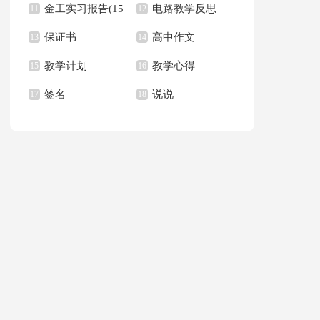
金工实习报告(15
电路教学反思
11
学反思
12
保证书
高中作文
篇)
13
14
教学计划
教学心得
15
16
签名
说说
17
18