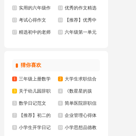
实用的六年级作
优秀的作文精选
文汇总10篇
13
年级作文300字汇总5
14
考试心得作文
【推荐】优秀中
文集合5篇
15
15篇
16
篇
精选初中的老师
六年级第一单元
17
学作文三篇
18
作文锦集10篇
作文10篇
猜你喜欢
三年级上册数学
大学生求职信合
1
2
关于幼儿园辞职
《数星星的孩
教学计划3篇
3
集八篇
4
数学日记范文
简单医院辞职信
信
5
子》教学反思
6
【推荐】初二的
企业管理心得体
7
8
小学生开学日记
小学思想品德教
我的作文集锦8篇
9
会
10