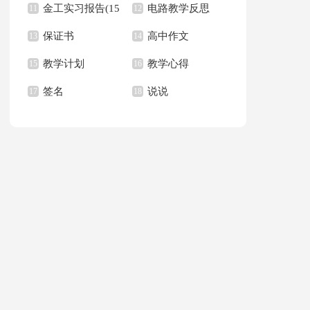
金工实习报告(15
电路教学反思
11
学反思
12
保证书
高中作文
篇)
13
14
教学计划
教学心得
15
16
签名
说说
17
18