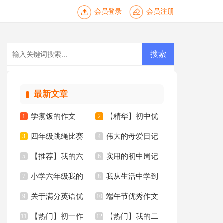
会员登录
会员注册
最新文章
学煮饭的作文
【精华】初中优
1
2
四年级跳绳比赛
伟大的母爱日记
3
秀作文10篇
4
【推荐】我的六
实用的初中周记
作文合集10篇
5
6
小学六年级我的
我从生活中学到
年级小学作文汇编6
7
汇总五篇
8
关于满分英语优
端午节优秀作文
同桌作文
9
了语文作文15篇
10
篇
【热门】初一作
【热门】我的二
秀作文锦集10篇
11
【推荐】
12