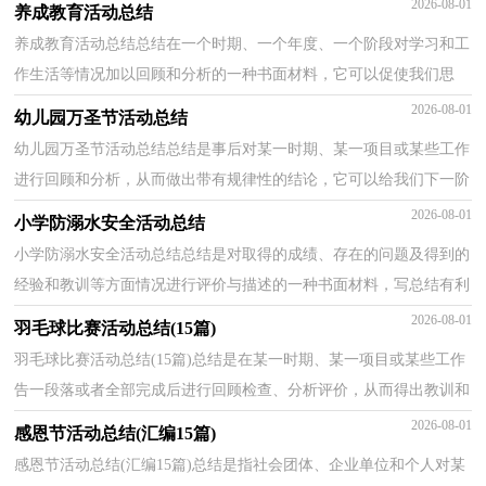
2026-08-01
养成教育活动总结
养成教育活动总结总结在一个时期、一个年度、一个阶段对学习和工
作生活等情况加以回顾和分析的一种书面材料，它可以促使我们思
考，让我们抽出时间写写总结吧。总结怎么写才不会...
2026-08-01
幼儿园万圣节活动总结
幼儿园万圣节活动总结总结是事后对某一时期、某一项目或某些工作
进行回顾和分析，从而做出带有规律性的结论，它可以给我们下一阶
段的学习和工作生活做指导，为此我们要做好回顾，写...
2026-08-01
小学防溺水安全活动总结
小学防溺水安全活动总结总结是对取得的成绩、存在的问题及得到的
经验和教训等方面情况进行评价与描述的一种书面材料，写总结有利
于我们学习和工作能力的提高，为此我们要做好回...
2026-08-01
羽毛球比赛活动总结(15篇)
羽毛球比赛活动总结(15篇)总结是在某一时期、某一项目或某些工作
告一段落或者全部完成后进行回顾检查、分析评价，从而得出教训和
一些规律性认识的一种书面材料，它能使我们及时...
2026-08-01
感恩节活动总结(汇编15篇)
感恩节活动总结(汇编15篇)总结是指社会团体、企业单位和个人对某