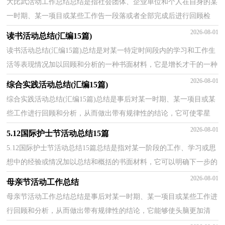
大比武活动工作总结总结是指社会团体、企业单位和个人在自身的某
一时期、某一项目或某些工作告一段落或者全部完成后进行回顾检
查、分析评价，从而肯定成绩，得到经验，找出差距，得...
2026-08-01
读书活动总结(汇编15篇)
读书活动总结(汇编15篇)总结是对某一特定时间段内的学习和工作生
活等表现情况加以回顾和分析的一种书面材料，它是增长才干的一种
好办法，快快来写一份总结吧。总结怎么写才是正...
2026-08-01
综合实践活动总结(汇编15篇)
综合实践活动总结(汇编15篇)总结是事后对某一时期、某一项目或某
些工作进行回顾和分析，从而做出带有规律性的结论，它可使零星
的、肤浅的、表面的感性认知上升到全面的、系统的...
2026-08-01
5.12国际护士节活动总结15篇
5.12国际护士节活动总结15篇总结是指对某一阶段的工作、学习或思
想中的经验或情况加以总结和概括的书面材料，它可以明确下一步的
工作方向，少走弯路，少犯错误，提高工作效益，因此我...
2026-08-01
母亲节活动工作总结
母亲节活动工作总结总结是事后对某一时期、某一项目或某些工作进
行回顾和分析，从而做出带有规律性的结论，它能够使头脑更加清
醒，目标更加明确，为此我们要做好回顾，写好总结。总结...