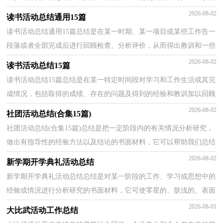
改正，不如静下心来好好写写总结吧。那么我们该...
2026-08-02
读书活动总结通用15篇
读书活动总结通用15篇总结是在某一时期、某一项目或某些工作告一
段落或者全部完成后进行回顾检查、分析评价，从而得出教训和一些
规律性认识的一种书面材料，它可以给我们下一阶...
2026-08-02
读书活动总结15篇
读书活动总结15篇总结是在某一特定时间段对学习和工作生活或其完
成情况，包括取得的成绩、存在的问题及得到的经验和教训加以回顾
和分析的书面材料，它在我们的学习、工作中起到...
2026-08-02
社团活动总结(合集15篇)
社团活动总结(合集15篇)总结是把一定阶段内的有关情况分析研究，
做出有指导性的经验方法以及结论的书面材料，它可以帮助我们总结
以往思想，发扬成绩，让我们好好写一份总结吧。那么...
2026-08-02
新学期开学典礼活动总结
新学期开学典礼活动总结总结是对某一阶段的工作、学习或思想中的
经验或情况进行分析研究的书面材料，它可使零星的、肤浅的、表面
的感性认知上升到全面的、系统的、本质的理性...
2026-08-01
大比武活动工作总结